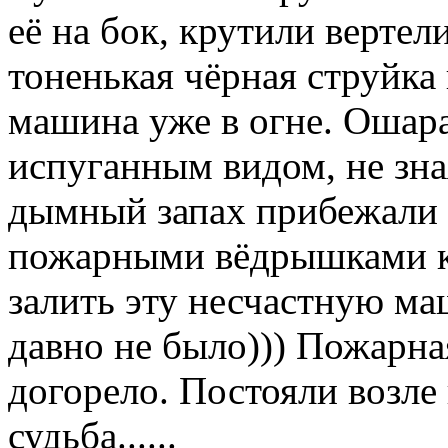
её на бок, крутили верте
тоненькая чёрная струйка 
машина уже в огне. Ошар
испуганным видом, не зная
дымный запах прибежали
пожарными вёдрышками кр
залить эту несчастную ма
давно не было))) Пожарная
догорело. Постояли возле
судьба......