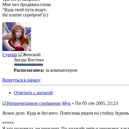
Мне пел бродяжка-гном:
"Куда твой путь ведет,
Не платят серебром"(с)
Cyprida
Звезда Востока
Располагаюсь:
за компьютером
Вернуться к началу
Ответить с цитатой
Мук
» Пн 05 сен 2005, 21:23
Ясное дело. Куда ж без него. Повесишь рядом на стойку, будешь
*****
Я тут подумкал..не прокатит. По хиджабу тебя и признают. кака