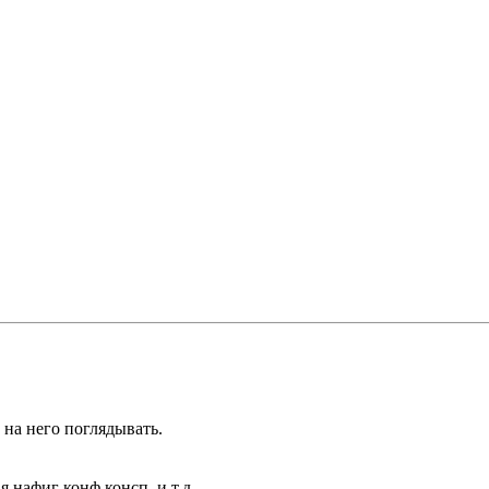
 на него поглядывать.
я нафиг конф.консп. и т.д.