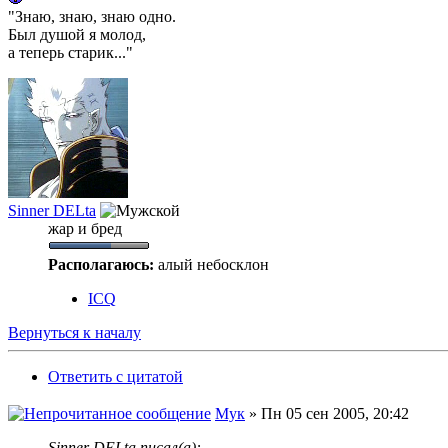
"Знаю, знаю, знаю одно.
Был душой я молод,
а теперь старик..."
Sinner DELta
жар и бред
Располагаюсь:
алый небосклон
ICQ
Вернуться к началу
Ответить с цитатой
Мук
» Пн 05 сен 2005, 20:42
Sinner DELta писал(а):