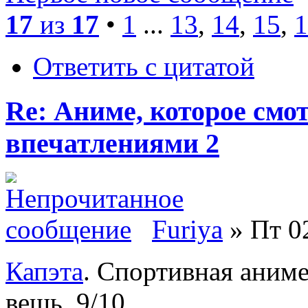
17
из
17
•
1
...
13
,
14
,
15
,
1
Ответить с цитатой
Re: Аниме, которое смо
впечатлениями 2
Furiya
» Пт 02
Капэта
. Спортивная аним
вещь. 9/10