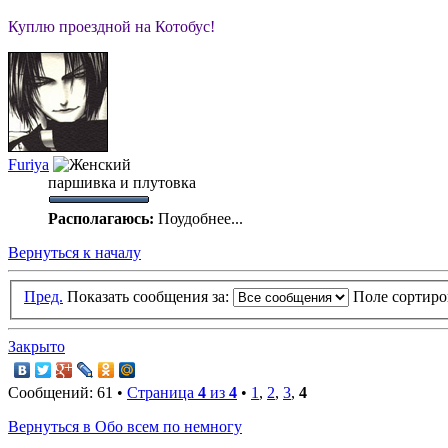
Куплю проездной на Котобус!
Furiya
паршивка и плутовка
Располагаюсь:
Поудобнее...
Вернуться к началу
Пред.
Показать сообщения за:
Поле сортир
Закрыто
Сообщений: 61 •
Страница
4
из
4
•
1
,
2
,
3
,
4
Вернуться в Обо всем по немногу