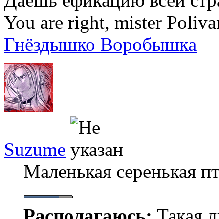
Даёшь ёфикацию всей стр
You are right, mister Poliva
Гнёздышко Воробышка
Suzume
Маленькая серенькая п
Располагаюсь:
Такая ды