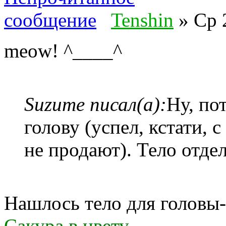
Tenshin
» Ср 
meow! ^____^
Suzume писал(а):
Ну, по
голову (успел, кстати, 
не продают). Тело отде
Нашлось тело для головы
Сакура в цвету