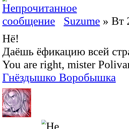
Suzume
» Вт 
Нё!
Даёшь ёфикацию всей стр
You are right, mister Poliva
Гнёздышко Воробышка