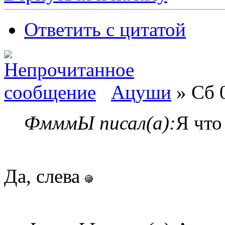
Ответить с цитатой
Ацуши
» Сб 0
ФмммЫ писал(а):
Я что
Да, слева