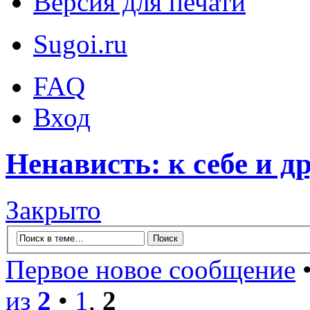
Версия для печати
Sugoi.ru
FAQ
Вход
Ненависть: к себе и д
Закрыто
Первое новое сообщение
•
из
2
•
1
,
2