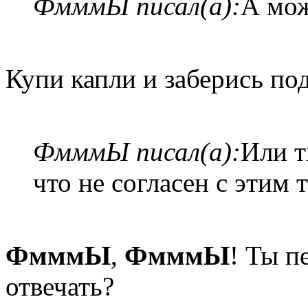
ФмммЫ писал(а):
А мож
Купи капли и заберись по
ФмммЫ писал(а):
Или т
что не согласен с этим 
ФмммЫ
,
ФмммЫ
! Ты п
отвечать?