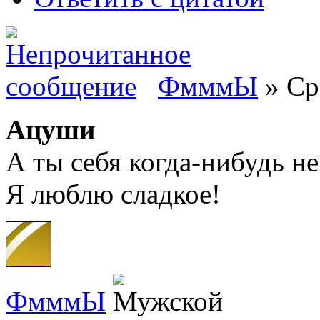
ФмммЫ
» Ср
Ацуши
А ты себя когда-нибудь н
Я люблю сладкое!
ФмммЫ