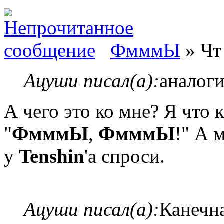
ФмммЫ
» Чт 
Ацуши писал(а):
аналог
А чего это ко мне? Я что 
"
ФмммЫ
,
ФмммЫ
!" А 
у
Tenshin
'а спроси.
Ацуши писал(а):
Канечна