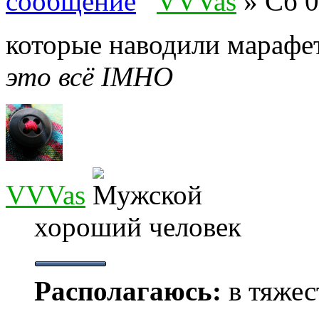
VVVas
» Сб 0
которые наводили марафе
это всё IMHO
VVVas
хороший человек
Располагаюсь:
в тяжес