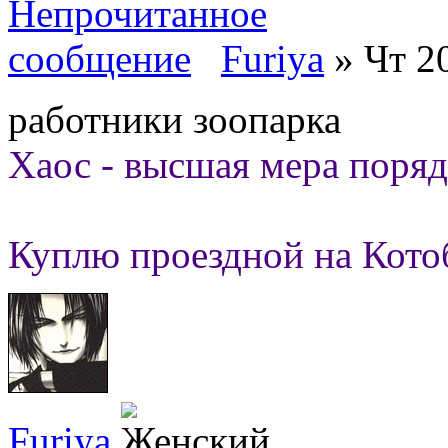
Furiya
» Чт 20
работники зоопарка
Хаос - высшая мера поряд
Куплю проездной на Кото
Furiya