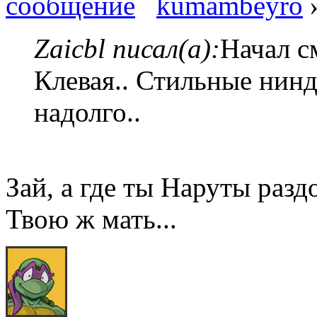
kumambeyro
»
Zaicbl писал(а):
Начал с
Клевая.. Стильные ниндз
надолго..
Зай, а где ты Наруты разд
Твою ж мать...