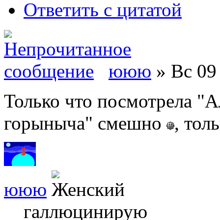
Ответить с цитатой
ююю
» Вс 09 
Только что посмотрела "
горыныча" смешно
, тол
ююю
галлюцинирую