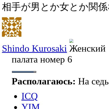
相手が男とか女とか関係
Shindo Kurosaki
палата номер 6
Располагаюсь:
На седь
ICQ
YIM