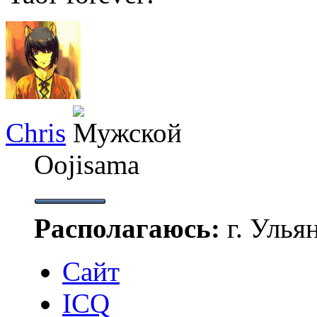
Chris
Oojisama
Располагаюсь:
г. Улья
Сайт
ICQ