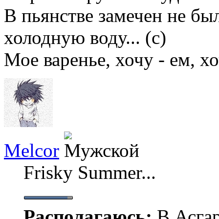
В пьянстве замечен не бы
холодную воду... (с)
Мое варенье, хочу - ем, хо
Melcor
Frisky Summer...
Располагаюсь:
В Асгар