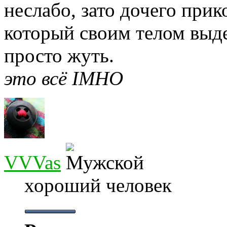
неслабо, зато дочего прик
который своим телом выде
просто жуть.
это всё IMHO
VVVas
хороший человек