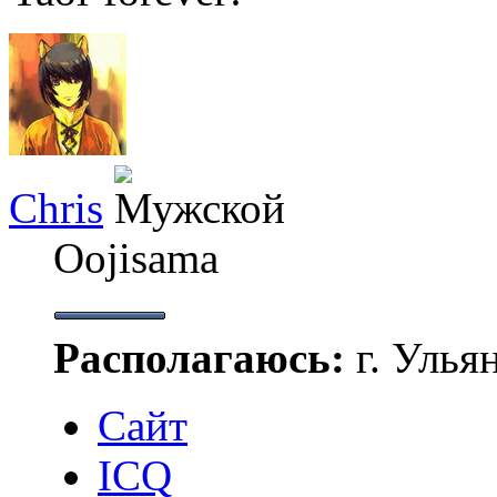
Chris
Oojisama
Располагаюсь:
г. Улья
Сайт
ICQ