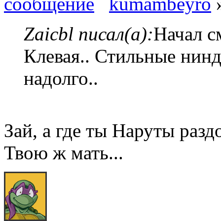
kumambeyro
»
Zaicbl писал(а):
Начал с
Клевая.. Стильные ниндз
надолго..
Зай, а где ты Наруты разд
Твою ж мать...