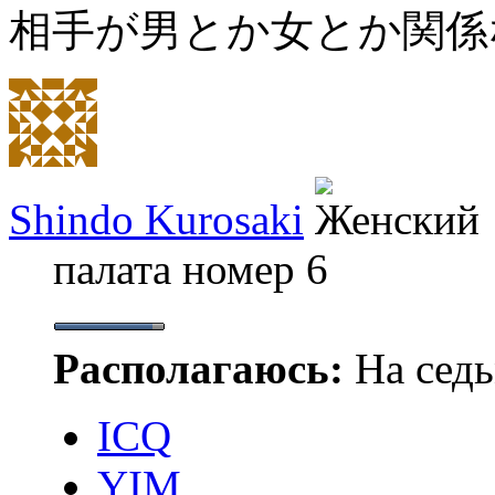
相手が男とか女とか関係
Shindo Kurosaki
палата номер 6
Располагаюсь:
На седь
ICQ
YIM