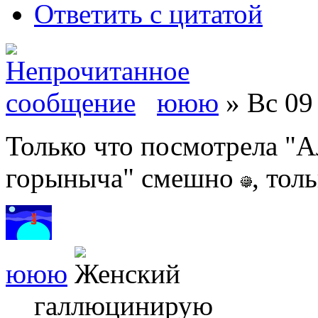
Ответить с цитатой
ююю
» Вс 09 
Только что посмотрела "
горыныча" смешно
, тол
ююю
галлюцинирую