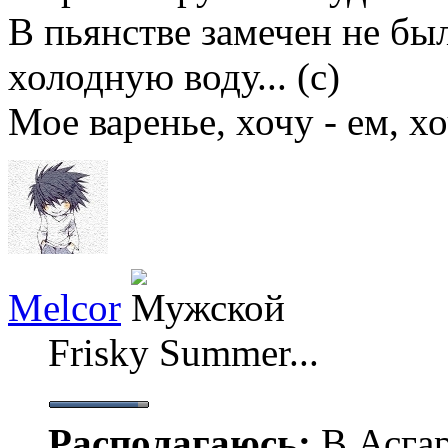
В пьянстве замечен не бы
холодную воду... (с)
Мое варенье, хочу - ем, хо
Melcor
Frisky Summer...
Располагаюсь:
В Асгар