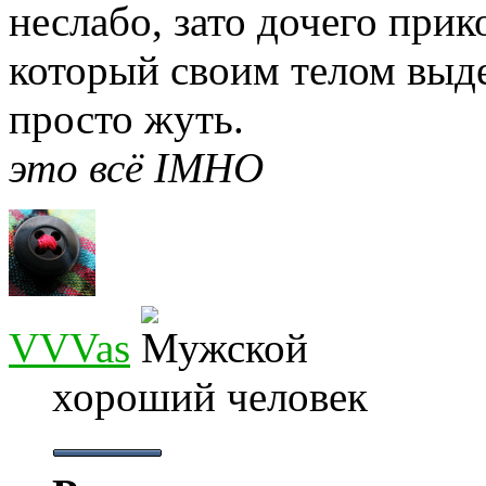
неслабо, зато дочего прик
который своим телом выде
просто жуть.
это всё IMHO
VVVas
хороший человек