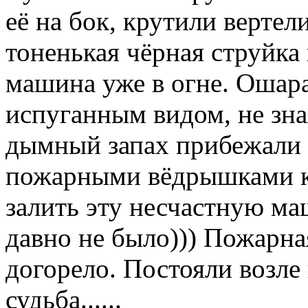
её на бок, крутили верте
тоненькая чёрная струйка 
машина уже в огне. Ошар
испуганным видом, не зная
дымный запах прибежали
пожарными вёдрышками кр
залить эту несчастную ма
давно не было))) Пожарная
догорело. Постояли возле
судьба......