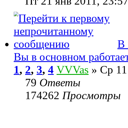
Пт 21 янв 2011, 23:5
В
Вы в основном работае
1
,
2
,
3
,
4
VVVas
» Ср 11
79
Ответы
174262
Просмотры