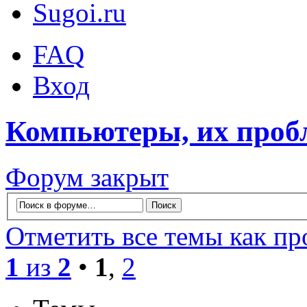
Sugoi.ru
FAQ
Вход
Компьютеры, их проб
Форум закрыт
Отметить все темы как п
1
из
2
•
1
,
2