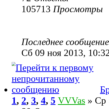
105713
Просмотры
Последнее сообщени
Сб 09 ноя 2013, 10:3
Бр
1
,
2
,
3
,
4
,
5
VVVas
» Ср 