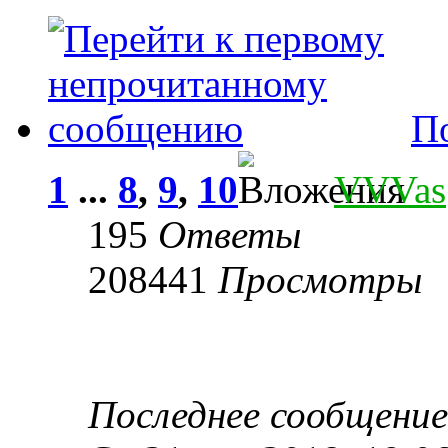
П
1
...
8
,
9
,
10
VVVas
195
Ответы
208441
Просмотры
Последнее сообщени