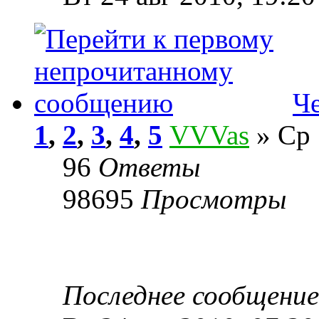
Ч
1
,
2
,
3
,
4
,
5
VVVas
» Ср 
96
Ответы
98695
Просмотры
Последнее сообщени